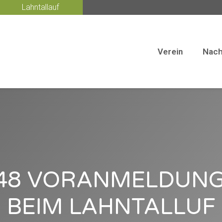
Lahntallauf
Verein
Nach
Verein
N
48 VORANMELDUN
BEIM LAHNTALLUF