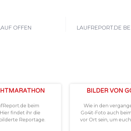
LAUF OFFEN
LAUFREPORT.DE BE
CHTMARATHON
BILDER VON G
ufReport.de beim
Wie in den vergang
er findet ihr die
Go4it-Foto auch be
ilderte Reportage.
vor Ort sein, um euc